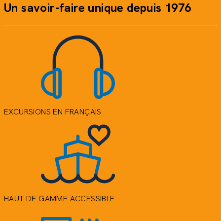
Un savoir-faire unique depuis 1976
EXCURSIONS EN FRANÇAIS
L
v
c
r
HAUT DE GAMME ACCESSIBLE