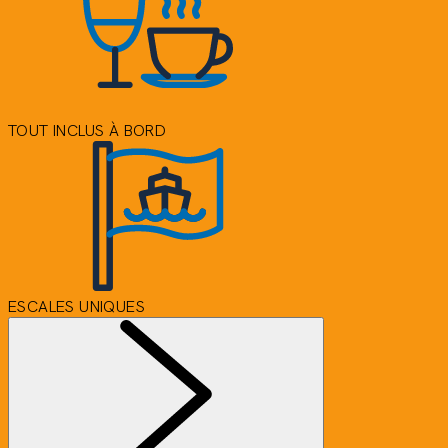
TOUT INCLUS À BORD
ESCALES UNIQUES